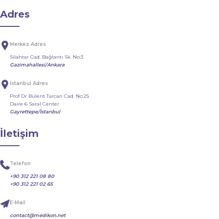
Adres
Merkez Adres
Silahtar Cad. Bağlantı Sk. No:3
Gazimahallesi/Ankara
İstanbul Adres
Prof Dr Bülent Tarcan Cad. No:25
Daire 6 Saral Center
Gayrettepe/İstanbul
İletişim
Telefon
+90 312 221 08 80
+90 312 221 02 65
E-Mail
contact@medikon.net