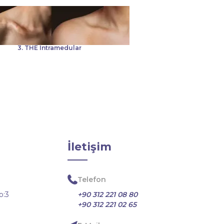
3. THE Intramedular
İletişim
Telefon
o:3
+90 312 221 08 80
+90 312 221 02 65